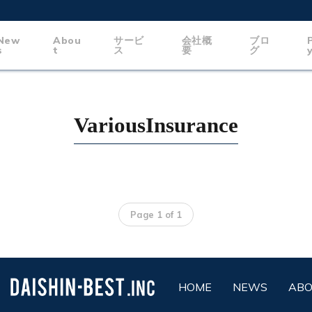
New
Abou
サービ
会社概
ブロ
s
t
ス
要
グ
VariousInsurance
Page 1 of 1
HOME
NEWS
AB