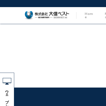
Hom
e