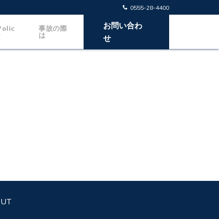
0555-28-4400
お問い合わ
Polic
事故の際
y
は
せ
OUT